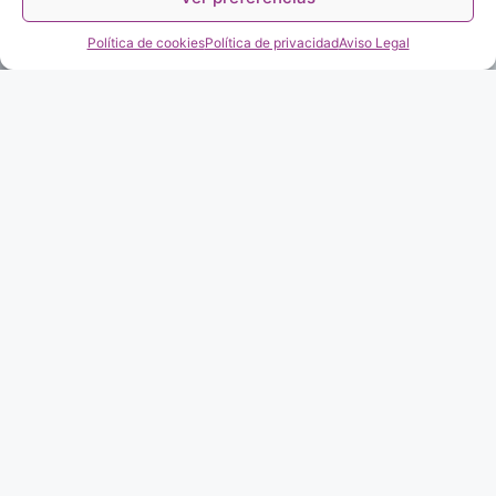
Política de cookies
Política de privacidad
Aviso Legal
Recupera Tu Movimiento con Fisio Eva
Bienvenido a
Fisio Eva
, tu aliado en el camino hacia la
recuperación
y el
bienestar
. Nos especializamos en
proporcionar
servicios
de
fisioterapia
a domicilio,
adaptándonos a las
necesidades
específicas
de aquellos
que experimentan dificultades en su movilidad o
desplazamiento. En Fisio Eva, comprendemos que cada